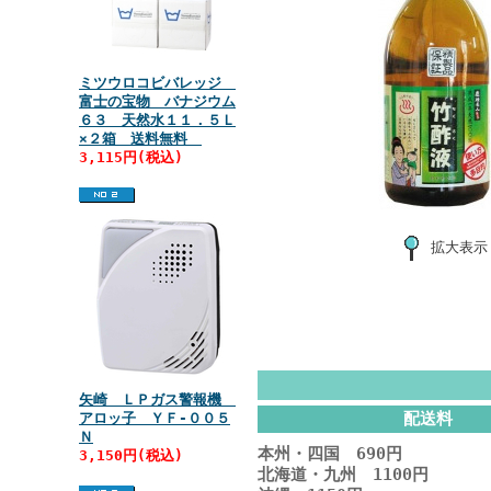
ミツウロコビバレッジ
富士の宝物 バナジウム
６３ 天然水１１．５Ｌ
×２箱 送料無料
3,115円(税込)
拡大表示
矢崎 ＬＰガス警報機
配送料
アロッ子 ＹＦ‐００５
Ｎ
本州・四国 690円
3,150円(税込)
北海道・九州 1100円