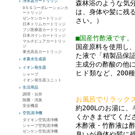
浄水器カートリッジ
森林浴のような気
ОＳＧコーポレーションカ
は、身体や髪に残
ートリッジ
ゼンケンカートリッジ
さい。）
日本トリムカートリッジ
フジ医療器カートリッジ
日本ガイシカートリッジ
■国産竹酢液です。
マルチピュアカートリッ
国産原料を使用し
ジ
東光高岳カートリッジ
た液で「精製品保
水素水生成器
主成分の酢酸の他
イオン発生器
ヒド類など、200
シャープ
イオン発生器ユニット
生活用品
調理・台所
お風呂でリラック
除菌・消臭
安全機器
約200Lのお湯に
空気清浄機
くかきまぜてくだ
ダイキン空気清浄機
木酢液・竹酢液は
シャープ空気清浄機
ゼンケン空気清浄機
臭いが身体や髪に