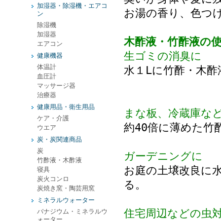
加湿器・除湿機・エアコ
お湯の香り、色つ
ン
除湿機
加湿器
木酢液・竹酢液の
エアコン
生ゴミの消臭に
健康機器
体温計
水１Lに竹酢・木酢
血圧計
マッサージ器
治療器
健康用品・衛生用品
まな板、冷蔵庫な
ケア・介護
約40倍に薄めた竹
ウエア
炭・炭関連商品
炭
ガーデニングに
竹酢液・木酢液
お庭の土壌改良に水
寝具
炭火コンロ
る。
炭焼き窯・陶芸用窯
ミネラルウォーター
住宅周辺などの虫
バナジウム・ミネラルウ
ォーター