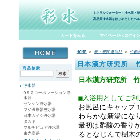
ミネラルウォーター・浄水器・健
高品質浄水器をはじめとしたヘル
カートをみる
｜
マイページへログイ
HOME
>
炭・炭関連商品
>
竹酢
日本漢方研究所 
商品検索
日本漢方研究所 
浄水器
ОＳＧコーポレーション浄
■入浴用としてご
水器
ゼンケン浄水器
お風呂にキャップ
フジ医療器整水器
わらかな新湯にな
日本ガイシ浄水器
タカギ
最初は酢酸の香り
マルチピュア浄水器
るとなじんで樹木
東光高岳