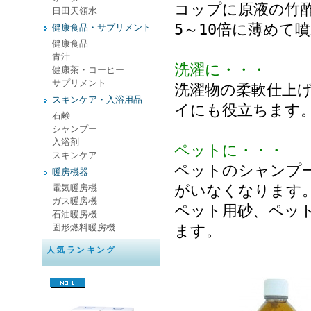
コップに原液の竹
日田天領水
5～10倍に薄めて
健康食品・サプリメント
健康食品
青汁
洗濯に・・・
健康茶・コーヒー
サプリメント
洗濯物の柔軟仕上げ
スキンケア・入浴用品
イにも役立ちます
石鹸
シャンプー
入浴剤
ペットに・・・
スキンケア
ペットのシャンプ
暖房機器
がいなくなります
電気暖房機
ガス暖房機
ペット用砂、ペッ
石油暖房機
固形燃料暖房機
ます。
人気ランキング