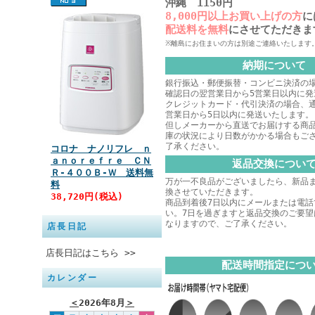
沖縄 1150円
8,000円以上お買い上げの方
に
配送料を無料
にさせてただきま
※離島にお住まいの方は別途ご連絡いたします
納期について
銀行振込・郵便振替・コンビニ決済の
確認日の翌営業日から5営業日以内に発
クレジットカード・代引決済の場合、
営業日から5日以内に発送いたします。
但しメーカーから直送でお届けする商
庫の状況により日数がかかる場合もご
了承ください。
コロナ ナノリフレ ｎ
ａｎｏｒｅｆｒｅ ＣＮ
返品交換につい
Ｒ‐４００Ｂ‐Ｗ 送料無
万が一不良品がございましたら、新品
料
換させていただきます。
38,720円(税込)
商品到着後7日以内にメールまたは電話
い。7日を過ぎますと返品交換のご要望
なりますので、ご了承ください。
店長日記
店長日記はこちら >>
配送時間指定につ
カレンダー
＜
2026年8月
＞