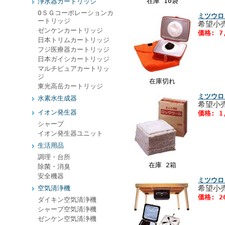
在庫 10袋
浄水器カートリッジ
ОＳＧコーポレーションカ
ミツウ
ートリッジ
希望小
ゼンケンカートリッジ
価格: 7
日本トリムカートリッジ
フジ医療器カートリッジ
日本ガイシカートリッジ
マルチピュアカートリッ
ジ
在庫切れ
東光高岳カートリッジ
ミツウロ
水素水生成器
希望小
イオン発生器
価格: 1
シャープ
イオン発生器ユニット
生活用品
調理・台所
在庫 2箱
除菌・消臭
安全機器
ミツウロ
希望小
空気清浄機
価格: 2
ダイキン空気清浄機
シャープ空気清浄機
ゼンケン空気清浄機