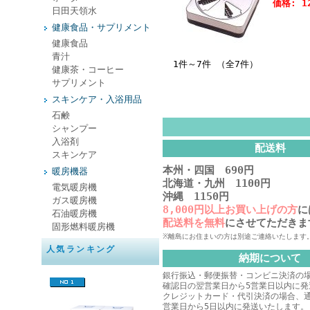
価格: 1
日田天領水
健康食品・サプリメント
健康食品
青汁
1件～7件 （全7件）
健康茶・コーヒー
サプリメント
スキンケア・入浴用品
石鹸
シャンプー
入浴剤
配送料
スキンケア
本州・四国 690円
暖房機器
北海道・九州 1100円
電気暖房機
沖縄 1150円
ガス暖房機
8,000円以上お買い上げの方
に
石油暖房機
配送料を無料
にさせてただきま
固形燃料暖房機
※離島にお住まいの方は別途ご連絡いたします
人気ランキング
納期について
銀行振込・郵便振替・コンビニ決済の
確認日の翌営業日から5営業日以内に発
クレジットカード・代引決済の場合、
営業日から5日以内に発送いたします。