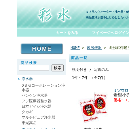
ミネラルウォーター・浄水器・健
高品質浄水器をはじめとしたヘル
カートをみる
｜
マイページへログイ
HOME
>
暖房機器
> 固形燃料暖
商品一覧
商品検索
説明付き /
写真のみ
1件～7件 （全7件）
浄水器
ОＳＧコーポレーション浄
水器
ミツウロ
希望小
ゼンケン浄水器
価格: 1
フジ医療器整水器
日本ガイシ浄水器
タカギ
マルチピュア浄水器
東光高岳