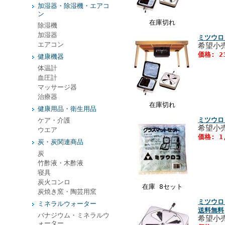
加湿器・除湿機・エアコ
ン
在庫切れ
除湿機
加湿器
ミツウロ
エアコン
希望小
価格: 2
健康機器
体温計
血圧計
マッサージ器
治療器
在庫切れ
健康用品・衛生用品
ミツウロ
ケア・介護
希望小
ウエア
価格: 1
炭・炭関連商品
炭
竹酢液・木酢液
寝具
炭火コンロ
在庫 8セット
炭焼き窯・陶芸用窯
ミツウロ
ミネラルウォーター
送料無料
バナジウム・ミネラルウ
希望小
ォーター