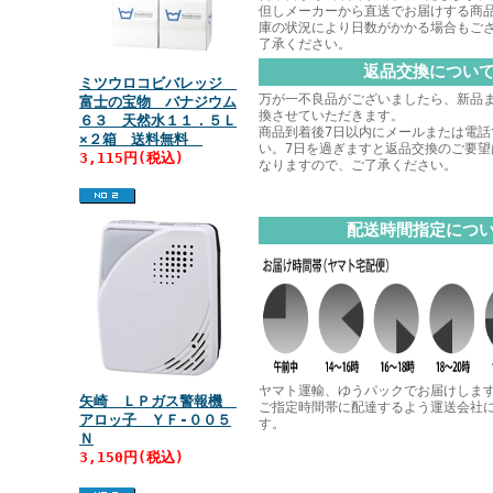
但しメーカーから直送でお届けする商
庫の状況により日数がかかる場合もご
了承ください。
返品交換につい
ミツウロコビバレッジ
万が一不良品がございましたら、新品
富士の宝物 バナジウム
換させていただきます。
６３ 天然水１１．５Ｌ
商品到着後7日以内にメールまたは電話
×２箱 送料無料
い。7日を過ぎますと返品交換のご要望
3,115円(税込)
なりますので、ご了承ください。
配送時間指定につ
ヤマト運輸、ゆうパックでお届けしま
矢崎 ＬＰガス警報機
ご指定時間帯に配達するよう運送会社
アロッ子 ＹＦ‐００５
す。
Ｎ
3,150円(税込)