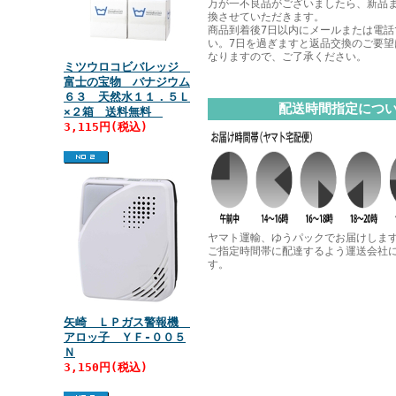
万が一不良品がございましたら、新品
換させていただきます。
商品到着後7日以内にメールまたは電話
い。7日を過ぎますと返品交換のご要望
なりますので、ご了承ください。
ミツウロコビバレッジ
富士の宝物 バナジウム
６３ 天然水１１．５Ｌ
配送時間指定につ
×２箱 送料無料
3,115円(税込)
ヤマト運輸、ゆうパックでお届けしま
ご指定時間帯に配達するよう運送会社
す。
矢崎 ＬＰガス警報機
アロッ子 ＹＦ‐００５
Ｎ
3,150円(税込)