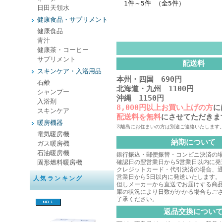
1件～5件 （全5件）
日田天領水
健康食品・サプリメント
健康食品
青汁
健康茶・コーヒー
サプリメント
配送料
スキンケア・入浴用品
本州・四国 690円
石鹸
北海道・九州 1100円
シャンプー
沖縄 1150円
入浴剤
8,000円以上お買い上げの方
に
スキンケア
配送料を無料
にさせてただきま
暖房機器
※離島にお住まいの方は別途ご連絡いたします
電気暖房機
納期について
ガス暖房機
石油暖房機
銀行振込・郵便振替・コンビニ決済の
固形燃料暖房機
確認日の翌営業日から5営業日以内に発
クレジットカード・代引決済の場合、
営業日から5日以内に発送いたします。
人気ランキング
但しメーカーから直送でお届けする商
庫の状況により日数がかかる場合もご
了承ください。
返品交換につい