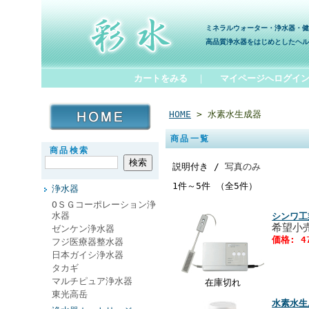
ミネラルウォーター・浄水器・健
高品質浄水器をはじめとしたヘル
カートをみる
｜
マイページへログイ
HOME
> 水素水生成器
商品一覧
商品検索
説明付き /
写真のみ
1件～5件 （全5件）
浄水器
ОＳＧコーポレーション浄
水器
シンワ
希望小売
ゼンケン浄水器
価格: 4
フジ医療器整水器
日本ガイシ浄水器
タカギ
マルチピュア浄水器
在庫切れ
東光高岳
水素水生