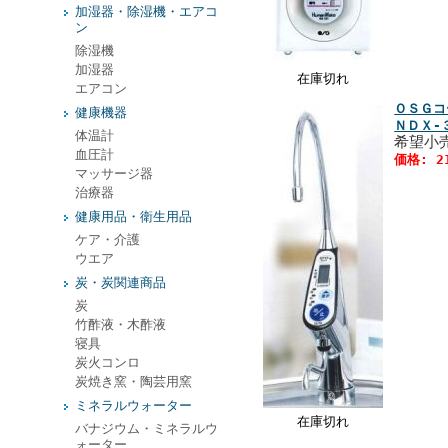
加湿器・除湿機・エアコ
ン
除湿機
加湿器
在庫切れ
エアコン
ＯＳＧコ
健康機器
ＮＤＸ‐
体温計
希望小売
血圧計
価格: 2
マッサージ器
治療器
健康用品・衛生用品
ケア・介護
ウエア
炭・炭関連商品
炭
竹酢液・木酢液
寝具
炭火コンロ
炭焼き窯・陶芸用窯
ミネラルウォーター
在庫切れ
バナジウム・ミネラルウ
ォーター