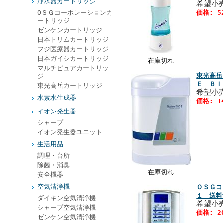
浄水器カートリッジ
希望小売
ОＳＧコーポレーションカ
価格: 5
ートリッジ
ゼンケンカートリッジ
日本トリムカートリッジ
フジ医療器カートリッジ
日本ガイシカートリッジ
在庫切れ
マルチピュアカートリッ
東光高岳
ジ
Ｅ ＢＩ
東光高岳カートリッジ
希望小売
水素水生成器
価格: 1
イオン発生器
シャープ
イオン発生器ユニット
生活用品
調理・台所
除菌・消臭
在庫切れ
安全機器
空気清浄機
ＯＳＧコ
１ 送料
ダイキン空気清浄機
希望小売
シャープ空気清浄機
価格: 2
ゼンケン空気清浄機