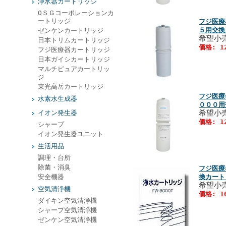
浄水器カートリッジ
ОＳＧコーポレーションカ
ートリッジ
フジ医療
５用交換
ゼンケンカートリッジ
希望小売
日本トリムカートリッジ
価格: 1
フジ医療器カートリッジ
日本ガイシカートリッジ
マルチピュアカートリッ
ジ
東光高岳カートリッジ
フジ医療
水素水生成器
０００用
希望小売
イオン発生器
価格: 1
シャープ
イオン発生器ユニット
生活用品
調理・台所
除菌・消臭
フジ医療
安全機器
換カート
希望小売
空気清浄機
価格: 1
ダイキン空気清浄機
シャープ空気清浄機
ゼンケン空気清浄機