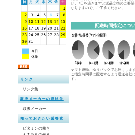
日
月
火
水
木
金
土
い。7日を過ぎますと返品交換のご要望
なりますので、ご了承ください。
1
2
3
4
5
6
7
8
9
10
11
12
13
14
15
配送時間指定につ
16
17
18
19
20
21
22
23
24
25
26
27
28
29
30
31
今日
休業
ヤマト運輸、ゆうパックでお届けしま
ご指定時間帯に配達するよう運送会社
す。
リンク
リンク集
取扱メーカーの連絡先
取扱メーカー
知っておきたい栄養素
ビタミンの働き
ミネラルの働き