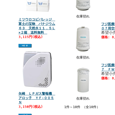
在庫切れ
ミツウロコビバレッジ
富士の宝物 バナジウム
フジ医療
６３ 天然水１１．５Ｌ
０７用交
希望小売
×２箱 送料無料
3,115円(税込)
価格: 8
在庫切れ
フジ医療
７ ＦＷ
希望小売
価格: 8
矢崎 ＬＰガス警報機
アロッ子 ＹＦ‐００５
在庫切れ
Ｎ
3,150円(税込)
1件～10件 （全10件）