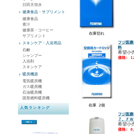
日田天領水
健康食品・サプリメント
健康食品
青汁
健康茶・コーヒー
在庫切れ
サプリメント
フジ医療
スキンケア・入浴用品
料
石鹸
希望小売
シャンプー
価格: 1
入浴剤
スキンケア
暖房機器
電気暖房機
ガス暖房機
石油暖房機
固形燃料暖房機
在庫 2個
人気ランキング
フジ医療
７、ＦＷ
希望小売
価格: 8