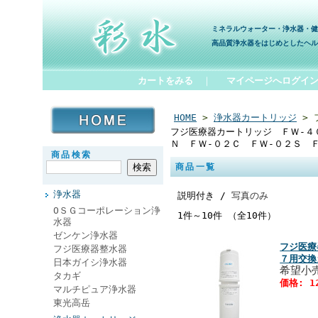
ミネラルウォーター・浄水器・健
高品質浄水器をはじめとしたヘル
カートをみる
｜
マイページへログイ
HOME
>
浄水器カートリッジ
> 
フジ医療器カートリッジ ＦＷ‐４
Ｎ ＦＷ‐０２Ｃ ＦＷ‐０２Ｓ 
商品検索
商品一覧
浄水器
説明付き /
写真のみ
ОＳＧコーポレーション浄
1件～10件 （全10件）
水器
ゼンケン浄水器
フジ医療
フジ医療器整水器
７用交換
日本ガイシ浄水器
希望小売
タカギ
価格: 1
マルチピュア浄水器
東光高岳