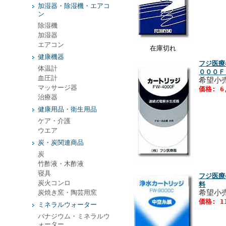
加湿器・除湿機・エアコ
ン
除湿機
加湿器
エアコン
在庫切れ
健康機器
フジ医療
体温計
０００Ｆ
血圧計
希望小売
マッサージ器
価格: 6
治療器
健康用品・衛生用品
ケア・介護
ウエア
炭・炭関連商品
炭
竹酢液・木酢液
寝具
フジ医療
炭火コンロ
料
希望小売
炭焼き窯・陶芸用窯
価格: 1
ミネラルウォーター
バナジウム・ミネラルウ
ォーター