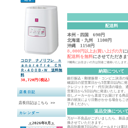
配送料
本州・四国 690円
北海道・九州 1100円
沖縄 1150円
8,000円以上お買い上げの方
に
配送料を無料
にさせてただきま
コロナ ナノリフレ ｎ
※離島にお住まいの方は別途ご連絡いたします
ａｎｏｒｅｆｒｅ ＣＮ
Ｒ‐４００Ｂ‐Ｗ 送料無
納期について
料
銀行振込・郵便振替・コンビニ決済の
38,720円(税込)
確認日の翌営業日から5営業日以内に発
クレジットカード・代引決済の場合、
営業日から5日以内に発送いたします。
店長日記
但しメーカーから直送でお届けする商
庫の状況により日数がかかる場合もご
店長日記はこちら >>
了承ください。
返品交換につい
カレンダー
万が一不良品がございましたら、新品
換させていただきます。
＜
2026年8月
＞
商品到着後7日以内にメールまたは電話