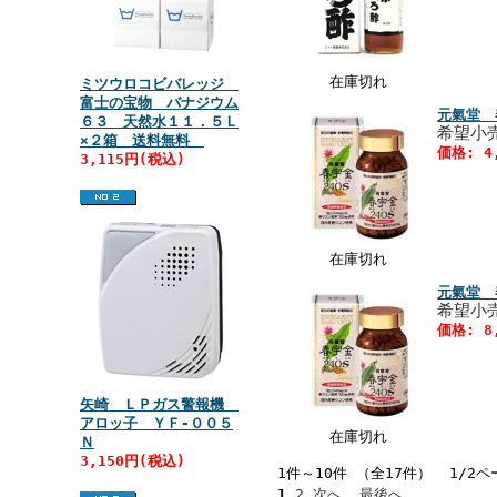
在庫切れ
ミツウロコビバレッジ
富士の宝物 バナジウム
元氣堂 
６３ 天然水１１．５Ｌ
希望小売
×２箱 送料無料
価格: 4
3,115円(税込)
在庫切れ
元氣堂 
希望小売
価格: 8
矢崎 ＬＰガス警報機
アロッ子 ＹＦ‐００５
在庫切れ
Ｎ
3,150円(税込)
1件～10件 （全17件） 1/2ペ
1
2
次へ
最後へ