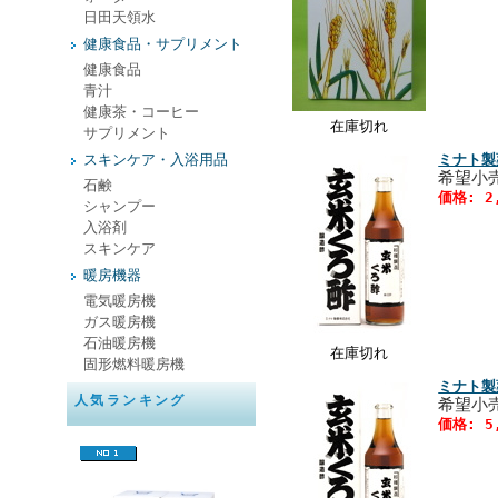
日田天領水
健康食品・サプリメント
健康食品
青汁
健康茶・コーヒー
在庫切れ
サプリメント
スキンケア・入浴用品
ミナト製
希望小売
石鹸
価格: 2
シャンプー
入浴剤
スキンケア
暖房機器
電気暖房機
ガス暖房機
石油暖房機
在庫切れ
固形燃料暖房機
ミナト製
人気ランキング
希望小売
価格: 5