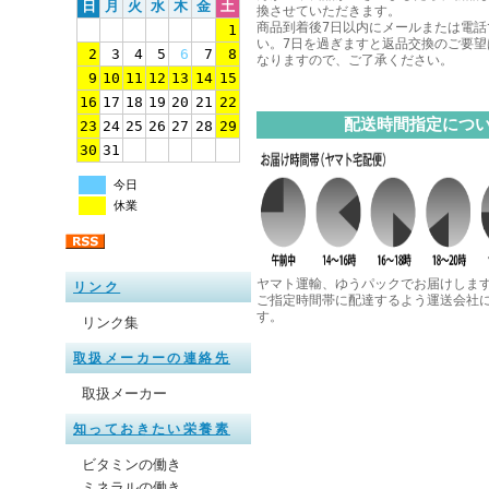
日
月
火
水
木
金
土
換させていただきます。
商品到着後7日以内にメールまたは電話
1
い。7日を過ぎますと返品交換のご要望
2
3
4
5
6
7
8
なりますので、ご了承ください。
9
10
11
12
13
14
15
16
17
18
19
20
21
22
配送時間指定につ
23
24
25
26
27
28
29
30
31
今日
休業
ヤマト運輸、ゆうパックでお届けしま
リンク
ご指定時間帯に配達するよう運送会社
す。
リンク集
取扱メーカーの連絡先
取扱メーカー
知っておきたい栄養素
ビタミンの働き
ミネラルの働き