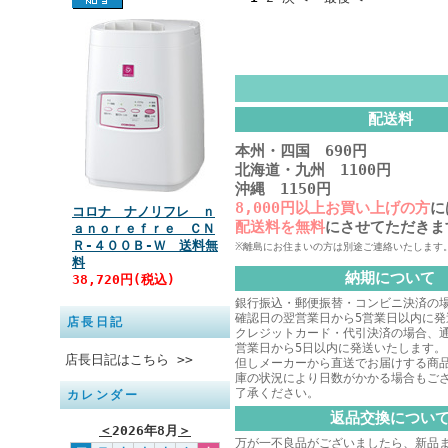
配送料
本州・四国 690円
北海道・九州 1100円
沖縄 1150円
8,000円以上お買い上げの方
に
コロナ ナノリフレ ｎ
配送料を無料
にさせてただきま
ａｎｏｒｅｆｒｅ ＣＮ
Ｒ‐４００Ｂ‐Ｗ 送料無
※離島にお住まいの方は別途ご連絡いたします
料
納期について
38,720円(税込)
銀行振込・郵便振替・コンビニ決済の
確認日の翌営業日から5営業日以内に発
店長日記
クレジットカード・代引決済の場合、
営業日から5日以内に発送いたします。
店長日記はこちら >>
但しメーカーから直送でお届けする商
庫の状況により日数がかかる場合もご
了承ください。
カレンダー
返品交換につい
＜
2026年8月
＞
万が一不良品がございましたら、新品