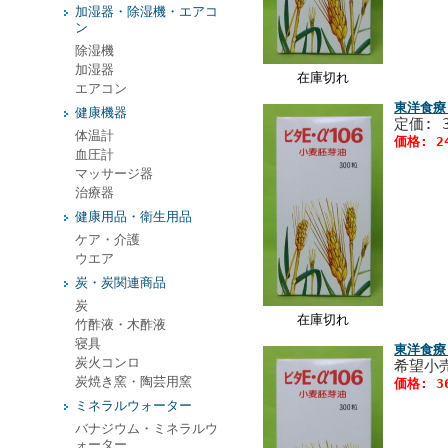
加湿器・除湿機・エアコ
ン
除湿機
加湿器
在庫切れ
エアコン
東洋食療
健康機器
定価: 
体温計
価格: 2
血圧計
マッサージ器
治療器
健康用品・衛生用品
ケア・介護
ウエア
炭・炭関連商品
炭
在庫切れ
竹酢液・木酢液
寝具
東洋食療
炭火コンロ
希望小売
炭焼き窯・陶芸用窯
価格: 3
ミネラルウォーター
バナジウム・ミネラルウ
ォーター