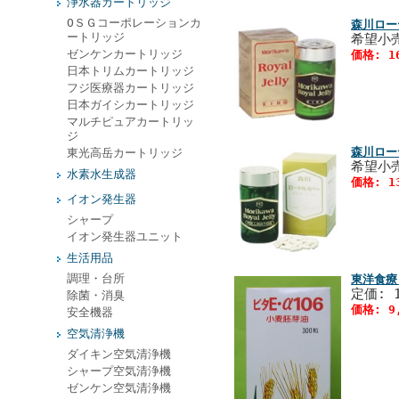
浄水器カートリッジ
ОＳＧコーポレーションカ
森川ロー
ートリッジ
希望小売
ゼンケンカートリッジ
価格: 1
日本トリムカートリッジ
フジ医療器カートリッジ
日本ガイシカートリッジ
マルチピュアカートリッ
ジ
森川ロー
東光高岳カートリッジ
希望小売
水素水生成器
価格: 1
イオン発生器
シャープ
イオン発生器ユニット
生活用品
調理・台所
東洋食療
定価: 
除菌・消臭
価格: 9
安全機器
空気清浄機
ダイキン空気清浄機
シャープ空気清浄機
ゼンケン空気清浄機