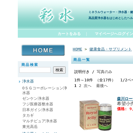
ミネラルウォーター・浄水器・健
高品質浄水器をはじめとしたヘル
カートをみる
｜
マイページへログイ
HOME
>
健康食品・サプリメント
商品一覧
商品検索
説明付き /
写真のみ
1件～10件 （全17件） 1/2ペ
浄水器
1
2
次へ
最後へ
ОＳＧコーポレーション浄
水器
ゼンケン浄水器
森川ロー
希望小売
フジ医療器整水器
価格: 9
日本ガイシ浄水器
タカギ
マルチピュア浄水器
東光高岳