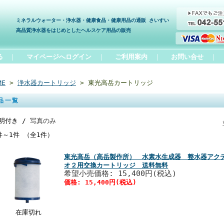
ミネラルウォーター・浄水器・健康食品・健康用品の通販 さいすい
高品質浄水器をはじめとしたヘルスケア用品の販売
る
｜
マイページへログイン
｜
ご利用案内
｜
お問い合せ
｜
ME
>
浄水器カートリッジ
> 東光高岳カートリッジ
品一覧
明付き /
写真のみ
件～1件 （全1件）
東光高岳（高岳製作所） 水素水生成器 整水器アクテ
オ２用交換カートリッジ 送料無料
希望小売価格: 15,400円(税込)
価格: 15,400円(税込)
在庫切れ