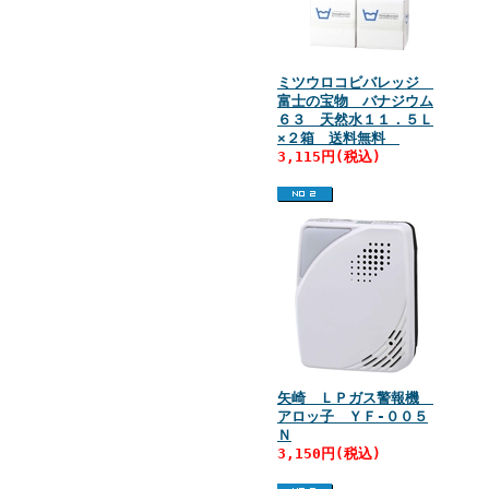
ミツウロコビバレッジ
富士の宝物 バナジウム
６３ 天然水１１．５Ｌ
×２箱 送料無料
3,115円(税込)
矢崎 ＬＰガス警報機
アロッ子 ＹＦ‐００５
Ｎ
3,150円(税込)