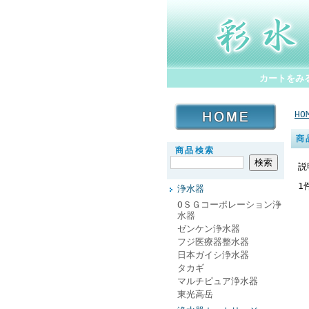
カートをみ
HO
商
商品検索
説
1
浄水器
ОＳＧコーポレーション浄
水器
ゼンケン浄水器
フジ医療器整水器
日本ガイシ浄水器
タカギ
マルチピュア浄水器
東光高岳