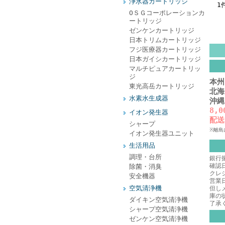
浄水器カートリッジ
1
ОＳＧコーポレーションカ
ートリッジ
ゼンケンカートリッジ
日本トリムカートリッジ
フジ医療器カートリッジ
日本ガイシカートリッジ
マルチピュアカートリッ
ジ
本州
東光高岳カートリッジ
北海
水素水生成器
沖縄
8,
イオン発生器
配送
シャープ
※離島
イオン発生器ユニット
生活用品
調理・台所
銀行
確認
除菌・消臭
クレ
安全機器
営業
空気清浄機
但し
庫の
ダイキン空気清浄機
了承
シャープ空気清浄機
ゼンケン空気清浄機