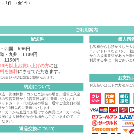
件～1件 （全1件）
ご利用案内
配送料
個人情
お客様からお預かりした大
・四国 690円
ールアドレスなど)を、 
道・九州 1100円
からの提出要請があった場
 1150円
利用する事は一切ございま
000円以上お買い上げの方
には
料を無料
にさせてただきます。
お支払
にお住まいの方は別途ご連絡いたします。
お支払いは以下の方法がご
納期について
振込・郵便振替・コンビニ決済の場合、通常ご入金
日の翌営業日から5営業日以内に発送いたします。
ジットカード・代引決済の場合、通常ご注文日の翌
日から5日以内に発送いたします。
メーカーから直送でお届けする商品はメーカーの在
状況により日数がかかる場合もございますので、ご
ください。
返品交換について