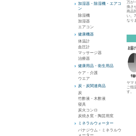
万が
加湿器・除湿機・エアコ
換さ
ン
商品
除湿機
い。
なり
加湿器
エアコン
健康機器
体温計
血圧計
マッサージ器
治療器
健康用品・衛生用品
ケア・介護
ウエア
ヤマ
炭・炭関連商品
ご指
す。
炭
竹酢液・木酢液
寝具
炭火コンロ
炭焼き窯・陶芸用窯
ミネラルウォーター
バナジウム・ミネラルウ
ォーター