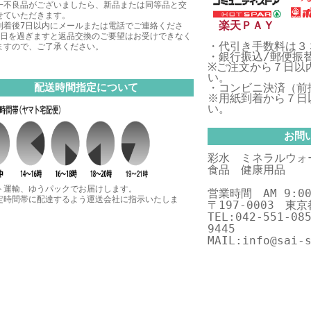
一不良品がございましたら、新品または同等品と交
せていただきます。
楽天ＰＡＹ
到着後7日以内にメールまたは電話でご連絡くださ
7日を過ぎますと返品交換のご要望はお受けできなく
・代引き手数料は３
ますので、ご了承ください。
・銀行振込/郵便振
※ご注文から７日以
い。
配送時間指定について
・コンビニ決済（前
※用紙到着から７日
い。
お問
彩水 ミネラルウォ
食品 健康用品
ト運輸、ゆうパックでお届けします。
営業時間 AM 9:00
定時間帯に配達するよう運送会社に指示いたしま
〒197-0003 東
TEL:042-551-08
9445
MAIL:info@sai-