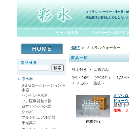
ミネラルウォーター・浄水器・健
高品質浄水器をはじめとしたヘル
カートをみる
｜
マイページへログイ
HOME
> ミネラルウォーター
商品一覧
商品検索
説明付き /
写真のみ
1件～10件 （全19件） 1/2ペ
浄水器
1
2
次へ
最後へ
ОＳＧコーポレーション浄
水器
ゼンケン浄水器
ミツウロ
ピューウ
フジ医療器整水器
希望小売
日本ガイシ浄水器
価格: 3
タカギ
マルチピュア浄水器
在庫切れ
東光高岳