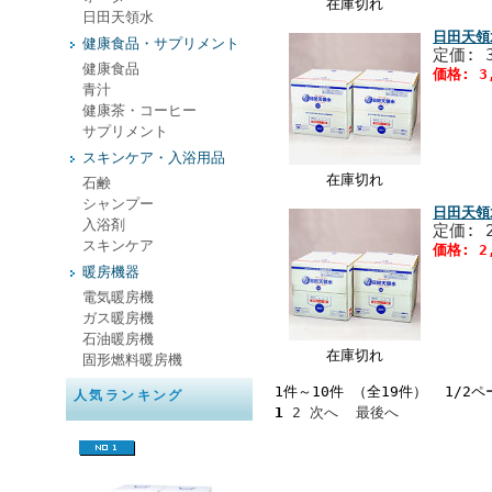
在庫切れ
日田天領水
日田天領
健康食品・サプリメント
定価: 
健康食品
価格: 3
青汁
健康茶・コーヒー
サプリメント
スキンケア・入浴用品
在庫切れ
石鹸
シャンプー
日田天領
入浴剤
定価: 
スキンケア
価格: 2
暖房機器
電気暖房機
ガス暖房機
石油暖房機
在庫切れ
固形燃料暖房機
1件～10件 （全19件） 1/2ペ
人気ランキング
1
2
次へ
最後へ