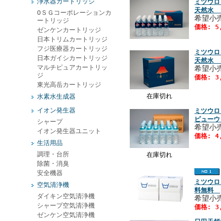
浄水器カートリッジ
ミツウロ
天然水 
ОＳＧコーポレーションカ
希望小
ートリッジ
価格: 5
ゼンケンカートリッジ
日本トリムカートリッジ
フジ医療器カートリッジ
ミツウロ
日本ガイシカートリッジ
天然水 
マルチピュアカートリッ
希望小
ジ
価格: 3
東光高岳カートリッジ
在庫切れ
水素水生成器
イオン発生器
ミツウロ
ピューウ
シャープ
希望小売
イオン発生器ユニット
価格: 4
生活用品
調理・台所
在庫切れ
除菌・消臭
安全機器
ミツウロ
空気清浄機
料無料
ダイキン空気清浄機
希望小
シャープ空気清浄機
価格: 3
ゼンケン空気清浄機