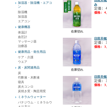
日田天領
加湿器・除湿機・エアコ
み
ン
定価: 
除湿機
価格: 4
加湿器
エアコン
健康機器
在庫切れ
体温計
血圧計
日田天領
マッサージ器
定価: 
治療器
価格: 3
健康用品・衛生用品
ケア・介護
ウエア
炭・炭関連商品
在庫切れ
炭
日田天領
竹酢液・木酢液
定価: 
寝具
価格: 3
炭火コンロ
炭焼き窯・陶芸用窯
ミネラルウォーター
バナジウム・ミネラルウ
ォーター