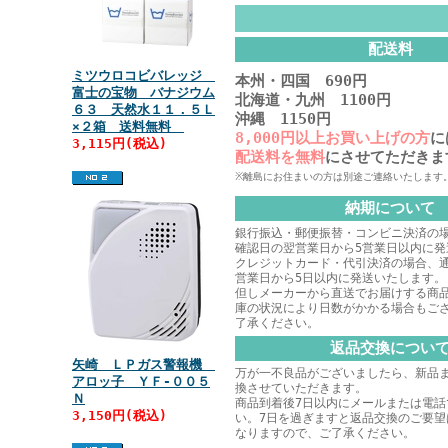
配送料
ミツウロコビバレッジ
本州・四国 690円
富士の宝物 バナジウム
北海道・九州 1100円
６３ 天然水１１．５Ｌ
沖縄 1150円
×２箱 送料無料
8,000円以上お買い上げの方
に
3,115円(税込)
配送料を無料
にさせてただきま
※離島にお住まいの方は別途ご連絡いたします
納期について
銀行振込・郵便振替・コンビニ決済の
確認日の翌営業日から5営業日以内に発
クレジットカード・代引決済の場合、
営業日から5日以内に発送いたします。
但しメーカーから直送でお届けする商
庫の状況により日数がかかる場合もご
了承ください。
返品交換につい
矢崎 ＬＰガス警報機
万が一不良品がございましたら、新品
アロッ子 ＹＦ‐００５
換させていただきます。
Ｎ
商品到着後7日以内にメールまたは電話
3,150円(税込)
い。7日を過ぎますと返品交換のご要望
なりますので、ご了承ください。