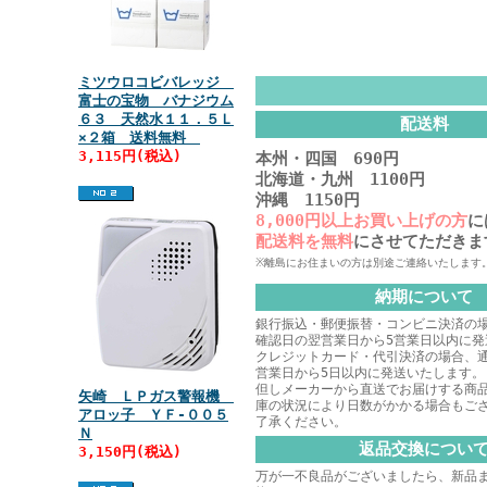
ミツウロコビバレッジ
富士の宝物 バナジウム
６３ 天然水１１．５Ｌ
配送料
×２箱 送料無料
3,115円(税込)
本州・四国 690円
北海道・九州 1100円
沖縄 1150円
8,000円以上お買い上げの方
に
配送料を無料
にさせてただきま
※離島にお住まいの方は別途ご連絡いたします
納期について
銀行振込・郵便振替・コンビニ決済の
確認日の翌営業日から5営業日以内に発
クレジットカード・代引決済の場合、
営業日から5日以内に発送いたします。
但しメーカーから直送でお届けする商
矢崎 ＬＰガス警報機
庫の状況により日数がかかる場合もご
アロッ子 ＹＦ‐００５
了承ください。
Ｎ
返品交換につい
3,150円(税込)
万が一不良品がございましたら、新品