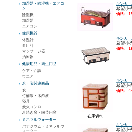
加湿器・除湿機・エアコ
キンカ 
ン
希望小売
価格: 1
除湿機
加湿器
エアコン
健康機器
キンカ 
体温計
希望小売
血圧計
価格: 1
マッサージ器
治療器
健康用品・衛生用品
ケア・介護
ウエア
キンカ 
炭・炭関連商品
希望小売
炭
価格: 4
竹酢液・木酢液
寝具
炭火コンロ
炭焼き窯・陶芸用窯
在庫切れ
ミネラルウォーター
キンカ 
バナジウム・ミネラルウ
希望小売
ォーター