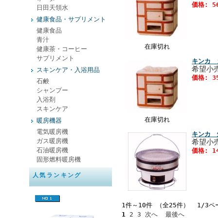
価格: 5
日田天領水
健康食品・サプリメント
健康食品
青汁
在庫切れ
健康茶・コーヒー
サプリメント
キンカ 
希望小売
スキンケア・入浴用品
価格: 3
石鹸
シャンプー
入浴剤
スキンケア
在庫切れ
暖房機器
電気暖房機
キンカ 
ガス暖房機
希望小売
石油暖房機
価格: 1
固形燃料暖房機
人気ランキング
1件～10件 （全25件） 1/3ペ
1
2
3
次へ
最後へ