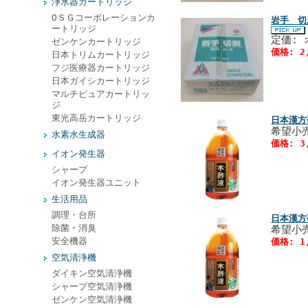
浄水器カートリッジ
ОＳＧコーポレーションカ
岩手 切
ートリッジ
定価:
ゼンケンカートリッジ
価格: 2
日本トリムカートリッジ
フジ医療器カートリッジ
日本ガイシカートリッジ
マルチピュアカートリッ
ジ
東光高岳カートリッジ
日本漢方
希望小売
水素水生成器
価格: 3
イオン発生器
シャープ
イオン発生器ユニット
生活用品
調理・台所
日本漢方
除菌・消臭
希望小売
安全機器
価格: 1
空気清浄機
ダイキン空気清浄機
シャープ空気清浄機
ゼンケン空気清浄機