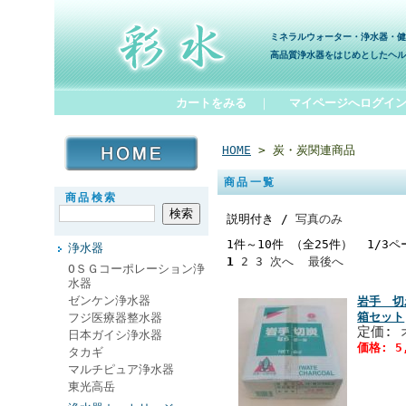
ミネラルウォーター・浄水器・健
高品質浄水器をはじめとしたヘル
カートをみる
｜
マイページへログイ
HOME
> 炭・炭関連商品
商品一覧
商品検索
説明付き /
写真のみ
1件～10件 （全25件） 1/3ペ
浄水器
1
2
3
次へ
最後へ
ОＳＧコーポレーション浄
水器
ゼンケン浄水器
岩手 切
箱セット
フジ医療器整水器
定価:
日本ガイシ浄水器
価格: 5
タカギ
マルチピュア浄水器
東光高岳