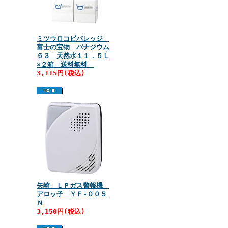
ミツウロコビバレッジ
富士の宝物 バナジウム
６３ 天然水１１．５Ｌ
×２箱 送料無料
3,115円(税込)
矢崎 ＬＰガス警報機
アロッ子 ＹＦ‐００５
Ｎ
3,150円(税込)