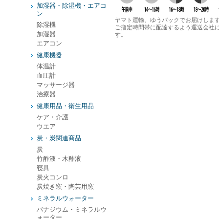
加湿器・除湿機・エアコ
ン
ヤマト運輸、ゆうパックでお届けしま
除湿機
ご指定時間帯に配達するよう運送会社
加湿器
す。
エアコン
健康機器
体温計
血圧計
マッサージ器
治療器
健康用品・衛生用品
ケア・介護
ウエア
炭・炭関連商品
炭
竹酢液・木酢液
寝具
炭火コンロ
炭焼き窯・陶芸用窯
ミネラルウォーター
バナジウム・ミネラルウ
ォーター