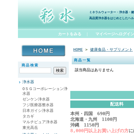
ミネラルウォーター・浄水器・健
高品質浄水器をはじめとしたヘル
カートをみる
｜
マイページへログイ
HOME
>
健康食品・サプリメント
商品一覧
商品検索
該当商品はありません
浄水器
ОＳＧコーポレーション浄
水器
ゼンケン浄水器
配送料
フジ医療器整水器
日本ガイシ浄水器
本州・四国 690円
タカギ
北海道・九州 1100円
マルチピュア浄水器
沖縄 1150円
東光高岳
8,000円以上お買い上げの方
に