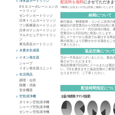
浄水器カートリッジ
配送料を無料
にさせてただきま
ОＳＧコーポレーションカ
※離島にお住まいの方は別途ご連絡いたします
ートリッジ
納期について
ゼンケンカートリッジ
日本トリムカートリッジ
銀行振込・郵便振替・コンビニ決済の
フジ医療器カートリッジ
確認日の翌営業日から5営業日以内に発
クレジットカード・代引決済の場合、
日本ガイシカートリッジ
営業日から5日以内に発送いたします。
マルチピュアカートリッ
但しメーカーから直送でお届けする商
ジ
庫の状況により日数がかかる場合もご
東光高岳カートリッジ
了承ください。
水素水生成器
返品交換につい
イオン発生器
万が一不良品がございましたら、新品
換させていただきます。
シャープ
商品到着後7日以内にメールまたは電話
イオン発生器ユニット
い。7日を過ぎますと返品交換のご要望
なりますので、ご了承ください。
生活用品
調理・台所
除菌・消臭
配送時間指定につ
安全機器
空気清浄機
ダイキン空気清浄機
シャープ空気清浄機
ゼンケン空気清浄機