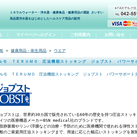
ミネラルウォーター・浄水器・健康食品・健康用品の通販 さいすい
高品質浄水器をはじめとしたヘルスケア用品の販売
る
｜
マイページへログイン
｜
ご利用案内
｜
お問い合せ
｜
ME
>
健康用品・衛生用品
>
ウエア
ルモ ＴＥＲＵＭＯ 圧迫機能ストッキング ジョブスト パワーサ
ルモ ＴＥＲＵＭＯ 圧迫機能ストッキング ジョブスト パワーサポート
ョブストは、世界約30カ国で販売されている60年の歴史を持つ圧迫ストッキ
イツの医療機器メーカーBSN medical社のブランドです。
肢静脈瘤やリンパ浮腫などの治療・予防のために医療機関で使われる弾性ス
般のご家庭用圧迫ストッキングまで、用途に応じた幅広いストッキングを展