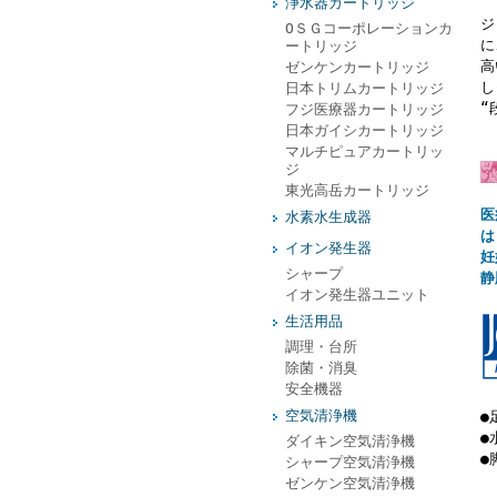
浄水器カートリッジ
ジ
ОＳＧコーポレーションカ
に
ートリッジ
高
ゼンケンカートリッジ
し
日本トリムカートリッジ
“
フジ医療器カートリッジ
日本ガイシカートリッジ
マルチピュアカートリッ
ジ
東光高岳カートリッジ
医
水素水生成器
は
イオン発生器
妊
シャープ
静
イオン発生器ユニット
生活用品
調理・台所
除菌・消臭
安全機器
空気清浄機
●
●
ダイキン空気清浄機
●
シャープ空気清浄機
ゼンケン空気清浄機