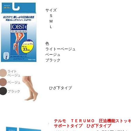
サイズ
Ｓ
Ｍ
Ｌ
色
ライトーベージュ
ベージュ
ブラック
ひざ下タイプ
テルモ ＴＥＲＵＭＯ 圧迫機能ストッ
サポートタイプ ひざ下タイプ