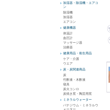
加湿器・除湿機・エアコ
ン
除湿機
加湿器
エアコン
健康機器
体温計
血圧計
マッサージ器
治療器
健康用品・衛生用品
ケア・介護
ウエア
炭・炭関連商品
炭
竹酢液・木酢液
寝具
炭火コンロ
炭焼き窯・陶芸用窯
ミネラルウォーター
バナジウム・ミネラルウ
ォーター