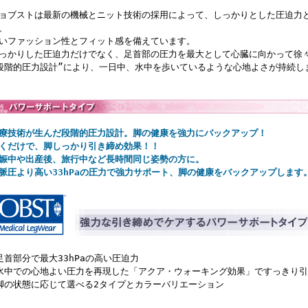
ョブストは最新の機械とニット技術の採用によって、しっかりとした圧迫力
、
いファッション性とフィット感を備えています。
っかりした圧迫力だけでなく、足首部の圧力を最大として心臓に向かって徐
段階的圧力設計”により、一日中、水中を歩いているような心地よさが持続し
療技術が生んだ段階的圧力設計。脚の健康を強力にバックアップ！
くだけで、脚しっかり引き締め効果！！
娠中や出産後、旅行中など長時間同じ姿勢の方に。
脈圧より高い33hPaの圧力で強力サポート、脚の健康をバックアップします
足首部分で最大33hPaの高い圧迫力
水中での心地よい圧力を再現した「アクア・ウォーキング効果」ですっきり引
脚の状態に応じて選べる2タイプとカラーバリエーション