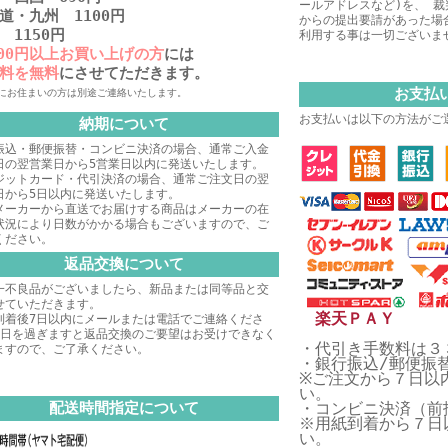
ールアドレスなど)を、 
道・九州 1100円
からの提出要請があった場
 1150円
利用する事は一切ございま
000円以上お買い上げの方
には
料を無料
にさせてただきます。
お支払
にお住まいの方は別途ご連絡いたします。
お支払いは以下の方法がご
納期について
振込・郵便振替・コンビニ決済の場合、通常ご入金
日の翌営業日から5営業日以内に発送いたします。
ジットカード・代引決済の場合、通常ご注文日の翌
日から5日以内に発送いたします。
メーカーから直送でお届けする商品はメーカーの在
状況により日数がかかる場合もございますので、ご
ください。
返品交換について
一不良品がございましたら、新品または同等品と交
せていただきます。
楽天ＰＡＹ
到着後7日以内にメールまたは電話でご連絡くださ
7日を過ぎますと返品交換のご要望はお受けできなく
・代引き手数料は３
ますので、ご了承ください。
・銀行振込/郵便振
※ご注文から７日以
い。
配送時間指定について
・コンビニ決済（前
※用紙到着から７日
い。