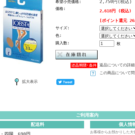
2,750円(税込)
希望小売価格:
価格:
2,618円 (税込)
[ポイント還元 2
サイズ:
色:
購入数:
枚
返品についての詳細
この商品について問
拡大表示
ご利用案内
配送料
個人情
お客様からお預かりした大
・四国 690円