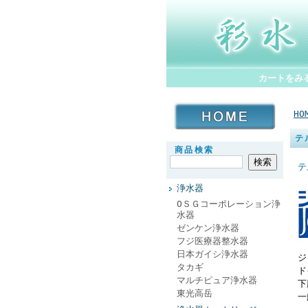
カートをみ
HO
テ
商品検索
テ
浄水器
ОＳＧコーポレーション浄
水器
ゼンケン浄水器
フジ医療器整水器
日本ガイシ浄水器
ジ
タカギ
ド
マルチピュア浄水器
下
東光高岳
一