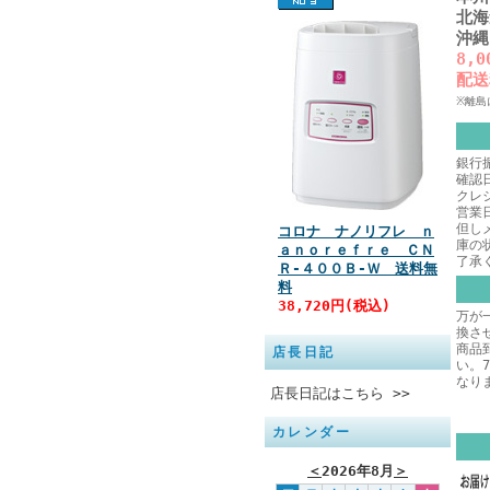
北海
沖縄
8,
配送
※離島
銀行
確認
クレ
営業
但し
コロナ ナノリフレ ｎ
庫の
ａｎｏｒｅｆｒｅ ＣＮ
了承
Ｒ‐４００Ｂ‐Ｗ 送料無
料
38,720円(税込)
万が
換さ
商品
店長日記
い。
なり
店長日記はこちら >>
カレンダー
＜
2026年8月
＞