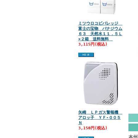
ミツウロコビバレッジ
富士の宝物 バナジウム
６３ 天然水１１．５Ｌ
×２箱 送料無料
3,115円(税込)
矢崎 ＬＰガス警報機
アロッ子 ＹＦ‐００５
Ｎ
3,150円(税込)
本州