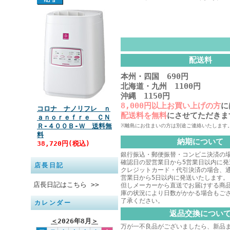
配送料
本州・四国 690円
北海道・九州 1100円
沖縄 1150円
8,000円以上お買い上げの方
に
コロナ ナノリフレ ｎ
配送料を無料
にさせてただきま
ａｎｏｒｅｆｒｅ ＣＮ
Ｒ‐４００Ｂ‐Ｗ 送料無
※離島にお住まいの方は別途ご連絡いたします
料
納期について
38,720円(税込)
銀行振込・郵便振替・コンビニ決済の
確認日の翌営業日から5営業日以内に発
店長日記
クレジットカード・代引決済の場合、
営業日から5日以内に発送いたします。
店長日記はこちら >>
但しメーカーから直送でお届けする商
庫の状況により日数がかかる場合もご
了承ください。
カレンダー
返品交換につい
＜
2026年8月
＞
万が一不良品がございましたら、新品