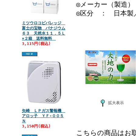
◎メーカー（製造）
◎区分 ： 日本製
ミツウロコビバレッジ
富士の宝物 バナジウム
６３ 天然水１１．５Ｌ
×２箱 送料無料
3,115円(税込)
拡大表示
矢崎 ＬＰガス警報機
アロッ子 ＹＦ‐００５
Ｎ
3,150円(税込)
こちらの商品はお