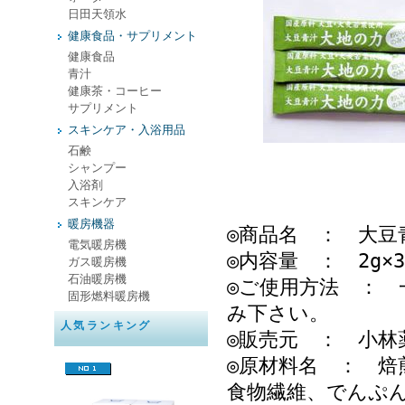
日田天領水
健康食品・サプリメント
健康食品
青汁
健康茶・コーヒー
サプリメント
スキンケア・入浴用品
石鹸
シャンプー
入浴剤
スキンケア
暖房機器
◎商品名 ： 大豆
電気暖房機
◎内容量 ： 2g×
ガス暖房機
石油暖房機
◎ご使用方法 ： 
固形燃料暖房機
み下さい。
人気ランキング
◎販売元 ： 小林
◎原材料名 ： 焙
食物繊維、でんぷ