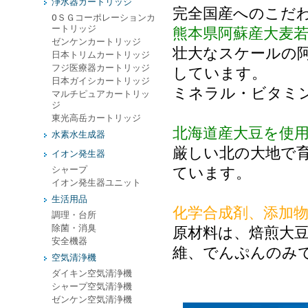
浄水器カートリッジ
完全国産へのこだ
ОＳＧコーポレーションカ
ートリッジ
熊本県阿蘇産大麦
ゼンケンカートリッジ
壮大なスケールの
日本トリムカートリッジ
フジ医療器カートリッジ
しています。
日本ガイシカートリッジ
ミネラル・ビタミ
マルチピュアカートリッ
ジ
東光高岳カートリッジ
北海道産大豆を使
水素水生成器
厳しい北の大地で
イオン発生器
シャープ
ています。
イオン発生器ユニット
生活用品
化学合成剤、添加
調理・台所
除菌・消臭
原材料は、焙煎大
安全機器
維、でんぷんのみ
空気清浄機
ダイキン空気清浄機
シャープ空気清浄機
ゼンケン空気清浄機