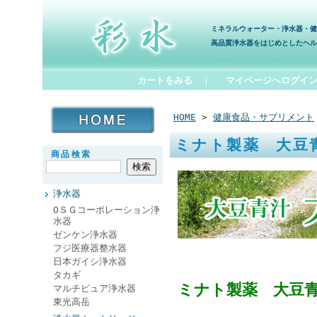
ミネラルウォーター・浄水器・健
高品質浄水器をはじめとしたヘル
カートをみる
｜
マイページへログイ
HOME
>
健康食品・サプリメント
ミナト製薬 大豆
商品検索
浄水器
ОＳＧコーポレーション浄
水器
ゼンケン浄水器
フジ医療器整水器
日本ガイシ浄水器
タカギ
ミナト製薬 大豆
マルチピュア浄水器
東光高岳