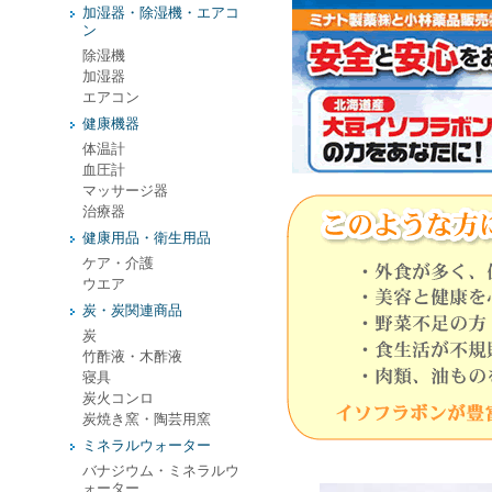
加湿器・除湿機・エアコ
ン
除湿機
加湿器
エアコン
健康機器
体温計
血圧計
マッサージ器
治療器
健康用品・衛生用品
ケア・介護
ウエア
炭・炭関連商品
炭
竹酢液・木酢液
寝具
炭火コンロ
炭焼き窯・陶芸用窯
ミネラルウォーター
バナジウム・ミネラルウ
ォーター