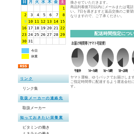
日
月
火
水
木
金
土
換させていただきます。
商品到着後7日以内にメールまたは電話
1
い。7日を過ぎますと返品交換のご要望
2
3
4
5
6
7
8
なりますので、ご了承ください。
9
10
11
12
13
14
15
16
17
18
19
20
21
22
配送時間指定につ
23
24
25
26
27
28
29
30
31
今日
休業
ヤマト運輸、ゆうパックでお届けしま
リンク
ご指定時間帯に配達するよう運送会社
す。
リンク集
取扱メーカーの連絡先
取扱メーカー
知っておきたい栄養素
ビタミンの働き
ミネラルの働き