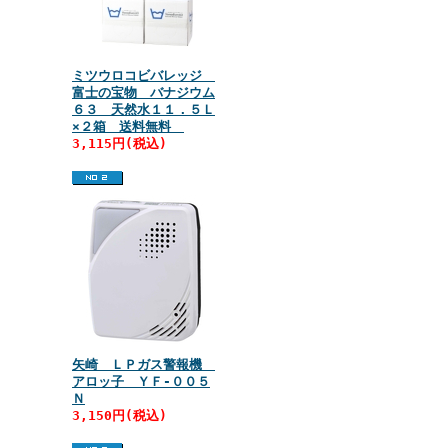
ミツウロコビバレッジ
富士の宝物 バナジウム
６３ 天然水１１．５Ｌ
×２箱 送料無料
3,115円(税込)
矢崎 ＬＰガス警報機
アロッ子 ＹＦ‐００５
Ｎ
3,150円(税込)