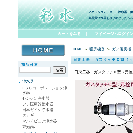
ミネラルウォーター・浄水器・健
高品質浄水器をはじめとしたヘル
カートをみる
｜
マイページへログイ
HOME
>
暖房機器
>
ガス暖房機
日東工器 ガスタッチＣ型（
商品検索
日東工器 ガスタッチＣ型（元栓
浄水器
ОＳＧコーポレーション浄
水器
ゼンケン浄水器
フジ医療器整水器
日本ガイシ浄水器
タカギ
マルチピュア浄水器
東光高岳