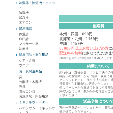
加湿器・除湿機・エアコ
ン
除湿機
加湿器
エアコン
配送料
健康機器
本州・四国 690円
体温計
北海道・九州 1100円
血圧計
沖縄 1150円
マッサージ器
8,000円以上お買い上げの方
に
治療器
配送料を無料
にさせてただきま
健康用品・衛生用品
※離島にお住まいの方は別途ご連絡いたします
ケア・介護
ウエア
納期について
炭・炭関連商品
銀行振込・郵便振替・コンビニ決済の
確認日の翌営業日から5営業日以内に発
炭
クレジットカード・代引決済の場合、
竹酢液・木酢液
営業日から5日以内に発送いたします。
寝具
但しメーカーから直送でお届けする商
炭火コンロ
庫の状況により日数がかかる場合もご
了承ください。
炭焼き窯・陶芸用窯
返品交換につい
ミネラルウォーター
万が一不良品がございましたら、新品
バナジウム・ミネラルウ
換させていただきます。
ォーター