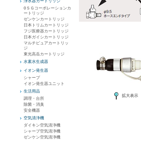
浄水器カートリッジ
ОＳＧコーポレーションカ
ートリッジ
ゼンケンカートリッジ
日本トリムカートリッジ
フジ医療器カートリッジ
日本ガイシカートリッジ
マルチピュアカートリッ
ジ
東光高岳カートリッジ
水素水生成器
イオン発生器
シャープ
イオン発生器ユニット
生活用品
拡大表示
調理・台所
除菌・消臭
安全機器
空気清浄機
ダイキン空気清浄機
シャープ空気清浄機
ゼンケン空気清浄機